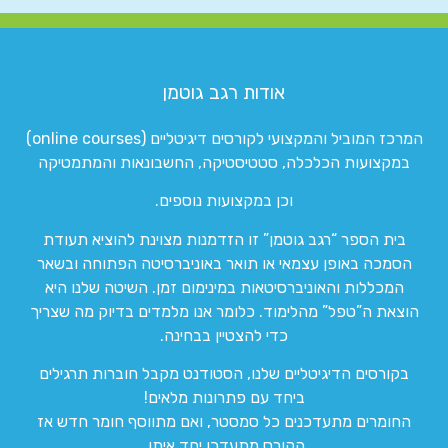
אודות רגב גוטמן
המרכז המוביל והמקצועי לקורסים דיגיטליים (online courses)
במקצועות הכלכלה, סטטיסטיקה, החשבונאות והמתמטיקה
וכן במקצועות נוספים.
בית הספר “רגב גוטמן” זו הזדמנות מצוינת להוציא תעודת
הסמכה באופן עצמאי או תואר באוניברסיטה הפתוחה ובשאר
המכללות והאוניברסיטאות במינימום זמן. השיטה שלנו היא
הוצאת ה”טפל” מהלימוד. כלומר אנו מלמדים בדיוק מה שצריך
כדי להצטיין בבחינה.
בקורסים הדיגיטליים שלנו, הסטודנט מקבל חוברות תרגילים
ביחד עם פתרונות מלאים!
החומרים מתעדכנים כל סמסטר, ואם מתווסף חומר חדש אז
הקורס מתעדכן יחד איתו.