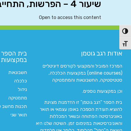
שיעור 4 – הפרשות, התחייבויות תלויות ונכסים תלויים (IAS 37)
Open to access this content
פעל/כבה ניגודיות גבוהה
תג גודל גופן
אודות רגב גוטמן
בית הספר 
במקצועות ה
המרכז המוביל והמקצועי לקורסים דיגיטליים
חשבונאות
(online courses) במקצועות הכלכלה,
סטטיסטיקה, החשבונאות והמתמטיקה
כלכלה
ניהול
וכן במקצועות נוספים.
מתמטיקה
בית הספר “רגב גוטמן” זו הזדמנות מצוינת
תכנות מחשב לי
להוציא תעודת הסמכה באופן עצמאי או תואר
תואר שני
באוניברסיטה הפתוחה ובשאר המכללות
והאוניברסיטאות במינימום זמן. השיטה שלנו היא
הוצאת ה”טפל” מהלימוד. כלומר אנו מלמדים