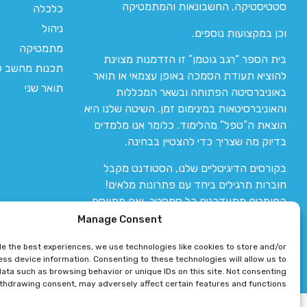
סטטיסטיקה, החשבונאות והמתמטיקה
כלכלה
ניהול
וכן במקצועות נוספים.
מתמטיקה
בית הספר “רגב גוטמן” זו הזדמנות מצוינת
תכנות מחשב לי
להוציא תעודת הסמכה באופן עצמאי או תואר
תואר שני
באוניברסיטה הפתוחה ובשאר המכללות
והאוניברסיטאות במינימום זמן. השיטה שלנו היא
הוצאת ה”טפל” מהלימוד. כלומר אנו מלמדים
בדיוק מה שצריך כדי להצטיין בבחינה.
בקורסים הדיגיטליים שלנו, הסטודנט מקבל
חוברות תרגילים ביחד עם פתרונות מלאים!
החומרים מתעדכנים כל סמסטר, ואם מתווסף
חומר חדש אז הקורס מתעדכן יחד איתו.
Manage Consent
de the best experiences, we use technologies like cookies to store and/or
ss device information. Consenting to these technologies will allow us to
ata such as browsing behavior or unique IDs on this site. Not consenting
ithdrawing consent, may adversely affect certain features and functions.