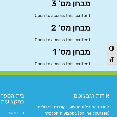
מבחן מס’ 3
Open to access this content
מבחן מס’ 2
Open to access this content
מבחן מס’ 1
פעל/כבה ניגודיות גבוהה
תג גודל גופן
Open to access this content
אודות רגב גוטמן
בית הספר 
במקצועות ה
המרכז המוביל והמקצועי לקורסים דיגיטליים
חשבונאות
(online courses) במקצועות הכלכלה,