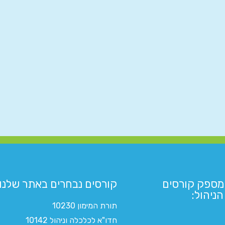
מספק קורסים
קורסים נבחרים באתר שלנו:​
ניהול:
תורת המימון 10230
חדו"א לכלכלה וניהול 10142