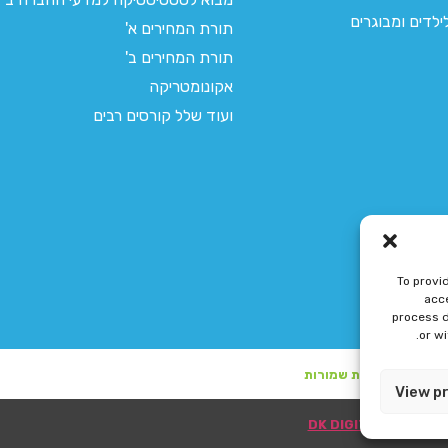
לדים ומבוגרים
תורת המחירים א'
תורת המחירים ב'
אקונומטריקה
ועוד שלל קורסים רבים
To provi
acce
process d
or w
View p
ע"י DK DIGITAL