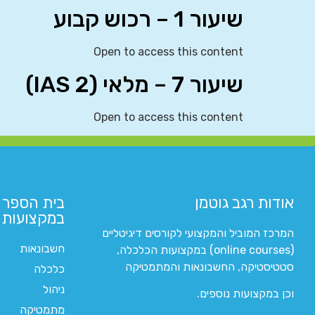
שיעור 1 – רכוש קבוע
Open to access this content
שיעור 7 – מלאי (IAS 2)
Open to access this content
אודות רגב גוטמן
בית הספר 
במקצועות ה
המרכז המוביל והמקצועי לקורסים דיגיטליים
חשבונאות
(online courses) במקצועות הכלכלה,
סטטיסטיקה, החשבונאות והמתמטיקה
כלכלה
ניהול
וכן במקצועות נוספים.
מתמטיקה