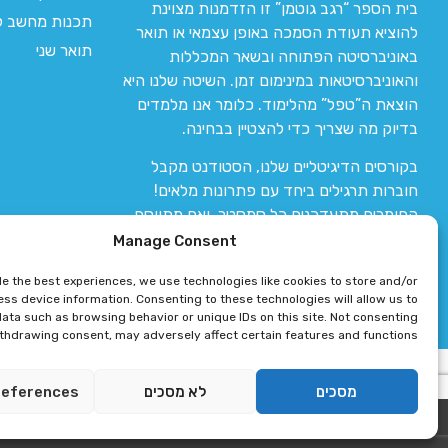
בית הספר “רגב גוטמן” זו הזדמנות מצוינת
תכנות מחשב לי
להוציא תעודת הסמכה באופן עצמאי או תואר
תואר שני
באוניברסיטה הפתוחה ובשאר המכללות
והאוניברסיטאות במינימום זמן. השיטה שלנו היא
הוצאת ה”טפל” מהלימוד. כלומר אנו מלמדים
בדיוק מה שצריך כדי להצטיין בבחינה.
בקורסים הדיגיטליים שלנו, הסטודנט מקבל
חוברות תרגילים ביחד עם פתרונות מלאים!
החומרים מתעדכנים כל סמסטר, ואם מתווסף
חומר חדש אז הקורס מתעדכן יחד איתו.
Manage Consent
de the best experiences, we use technologies like cookies to store and/or
ss device information. Consenting to these technologies will allow us to
ata such as browsing behavior or unique IDs on this site. Not consenting
ithdrawing consent, may adversely affect certain features and functions.
רגב גוטמן 2024 © כל הזכויות שמורות
מסכים
לא מסכים
references
פיתוח ותחזוקת אתר 