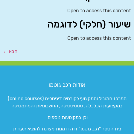
Open to access this content
שיעור (חלקי) לדוגמה
Open to access this content
הבא
←
אודות רגב גוטמן
המרכז המוביל והמקצועי לקורסים דיגיטליים (online courses)
במקצועות הכלכלה, סטטיסטיקה, החשבונאות והמתמטיקה
וכן במקצועות נוספים.
בית הספר “רגב גוטמן” זו הזדמנות מצוינת להוציא תעודת