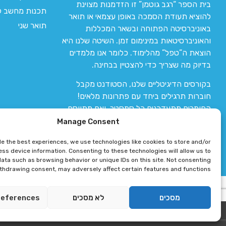
בית הספר “רגב גוטמן” זו הזדמנות מצוינת
תכנות מחשב לי
להוציא תעודת הסמכה באופן עצמאי או תואר
תואר שני
באוניברסיטה הפתוחה ובשאר המכללות
והאוניברסיטאות במינימום זמן. השיטה שלנו היא
הוצאת ה”טפל” מהלימוד. כלומר אנו מלמדים
בדיוק מה שצריך כדי להצטיין בבחינה.
בקורסים הדיגיטליים שלנו, הסטודנט מקבל
חוברות תרגילים ביחד עם פתרונות מלאים!
החומרים מתעדכנים כל סמסטר, ואם מתווסף
חומר חדש אז הקורס מתעדכן יחד איתו.
Manage Consent
de the best experiences, we use technologies like cookies to store and/or
ss device information. Consenting to these technologies will allow us to
ata such as browsing behavior or unique IDs on this site. Not consenting
ithdrawing consent, may adversely affect certain features and functions.
רגב גוטמן 2024 © כל הזכויות שמורות
מסכים
לא מסכים
references
פיתוח ותחזוקת אתר 