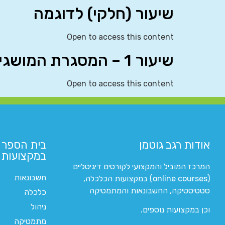
שיעור (חלקי) לדוגמה
Open to access this content
שיעור 1 – המסגרת המושגית
Open to access this content
אודות רגב גוטמן
בית הספר 
במקצועות ה
המרכז המוביל והמקצועי לקורסים דיגיטליים
חשבונאות
(online courses) במקצועות הכלכלה,
סטטיסטיקה, החשבונאות והמתמטיקה
כלכלה
ניהול
וכן במקצועות נוספים.
מתמטיקה