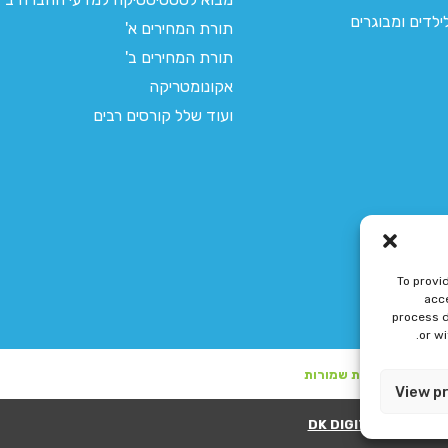
לדים ומבוגרים
תורת המחירים א'
תורת המחירים ב'
אקונומטריקה
ועוד שלל קורסים רבים
To provi
acce
process d
or w
View p
ע"י DK DIGITAL