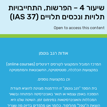
שיעור 4 – הפרשות, התחייבויות
תלויות ונכסים תלויים (IAS 37)
Open to access this content
אודות רגב גוטמן
המרכז המוביל והמקצועי לקורסים דיגיטליים (online courses)
במקצועות הכלכלה, סטטיסטיקה, החשבונאות והמתמטיקה
וכן במקצועות נוספים.
בית הספר “רגב גוטמן” זו הזדמנות מצוינת להוציא תעודת
הסמכה באופן עצמאי או תואר באוניברסיטה הפתוחה ובשאר
המכללות והאוניברסיטאות במינימום זמן. השיטה שלנו היא
הוצאת ה”טפל” מהלימוד. כלומר אנו מלמדים בדיוק מה שצריך