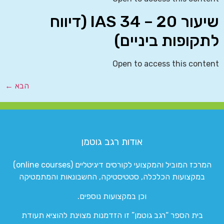
שיעור 20 – IAS 34 (דיווח
לתקופות ביניים)
Open to access this content
הבא
←
אודות רגב גוטמן
המרכז המוביל והמקצועי לקורסים דיגיטליים (online courses)
במקצועות הכלכלה, סטטיסטיקה, החשבונאות והמתמטיקה
וכן במקצועות נוספים.
בית הספר “רגב גוטמן” זו הזדמנות מצוינת להוציא תעודת