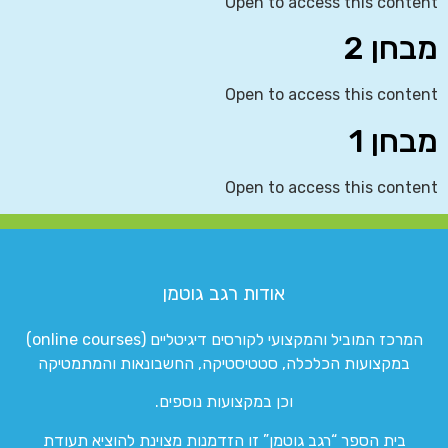
Open to access this content
מבחן 2
Open to access this content
מבחן 1
Open to access this content
אודות רגב גוטמן
המרכז המוביל והמקצועי לקורסים דיגיטליים (online courses)
במקצועות הכלכלה, סטטיסטיקה, החשבונאות והמתמטיקה
וכן במקצועות נוספים.
בית הספר “רגב גוטמן” זו הזדמנות מצוינת להוציא תעודת