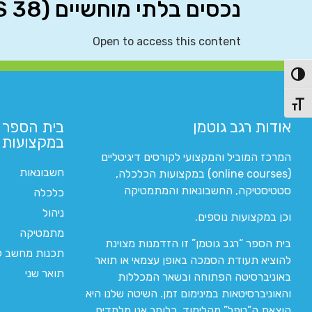
נכסים בלתי מוחשיים (IAS 38)
Open to access this content
פעל/כבה ניגודיות גבוהה
תג גודל גופן
אודות רגב גוטמן
בית הספר 
במקצועות ה
המרכז המוביל והמקצועי לקורסים דיגיטליים
חשבונאות
(online courses) במקצועות הכלכלה,
סטטיסטיקה, החשבונאות והמתמטיקה
כלכלה
ניהול
וכן במקצועות נוספים.
מתמטיקה
בית הספר “רגב גוטמן” זו הזדמנות מצוינת
תכנות מחשב לי
להוציא תעודת הסמכה באופן עצמאי או תואר
תואר שני
באוניברסיטה הפתוחה ובשאר המכללות
והאוניברסיטאות במינימום זמן. השיטה שלנו היא
הוצאת ה”טפל” מהלימוד. כלומר אנו מלמדים