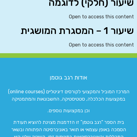
שיעור (חלקי) לדוגמה
Open to access this content
שיעור 1 – המסגרת המושגית
Open to access this content
אודות רגב גוטמן
המרכז המוביל והמקצועי לקורסים דיגיטליים (online courses)
במקצועות הכלכלה, סטטיסטיקה, החשבונאות והמתמטיקה
וכן במקצועות נוספים.
בית הספר “רגב גוטמן” זו הזדמנות מצוינת להוציא תעודת
הסמכה באופן עצמאי או תואר באוניברסיטה הפתוחה ובשאר
המכללות והאוניברסיטאות במינימום זמן. השיטה שלנו היא