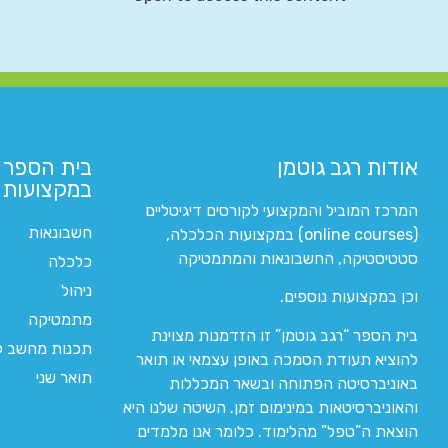
אודות רגב גוטמן
בית הספר 
במקצועות ה
המרכז המוביל והמקצועי לקורסים דיגיטליים
חשבונאות
(online courses) במקצועות הכלכלה,
סטטיסטיקה, החשבונאות והמתמטיקה
כלכלה
ניהול
וכן במקצועות נוספים.
מתמטיקה
בית הספר “רגב גוטמן” זו הזדמנות מצוינת
תכנות מחשב לי
להוציא תעודת הסמכה באופן עצמאי או תואר
תואר שני
באוניברסיטה הפתוחה ובשאר המכללות
והאוניברסיטאות במינימום זמן. השיטה שלנו היא
הוצאת ה”טפל” מהלימוד. כלומר אנו מלמדים