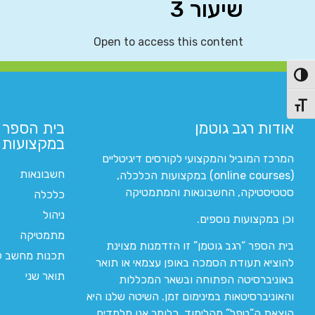
שיעור 3
Open to access this content
פעל/כבה ניגודיות גבוהה
תג גודל גופן
אודות רגב גוטמן
בית הספר 
במקצועות ה
המרכז המוביל והמקצועי לקורסים דיגיטליים
חשבונאות
(online courses) במקצועות הכלכלה,
סטטיסטיקה, החשבונאות והמתמטיקה
כלכלה
ניהול
וכן במקצועות נוספים.
מתמטיקה
בית הספר “רגב גוטמן” זו הזדמנות מצוינת
תכנות מחשב לי
להוציא תעודת הסמכה באופן עצמאי או תואר
תואר שני
באוניברסיטה הפתוחה ובשאר המכללות
והאוניברסיטאות במינימום זמן. השיטה שלנו היא
הוצאת ה”טפל” מהלימוד. כלומר אנו מלמדים