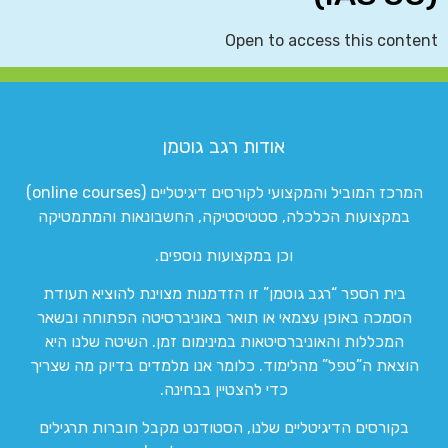
Open to access this content
אודות רגב גוטמן
המרכז המוביל והמקצועי לקורסים דיגיטליים (online courses)
במקצועות הכלכלה, סטטיסטיקה, החשבונאות והמתמטיקה
וכן במקצועות נוספים.
בית הספר “רגב גוטמן” זו הזדמנות מצוינת להוציא תעודת
הסמכה באופן עצמאי או תואר באוניברסיטה הפתוחה ובשאר
המכללות והאוניברסיטאות במינימום זמן. השיטה שלנו היא
הוצאת ה”טפל” מהלימוד. כלומר אנו מלמדים בדיוק מה שצריך
כדי להצטיין בבחינה.
בקורסים הדיגיטליים שלנו, הסטודנט מקבל חוברות תרגילים