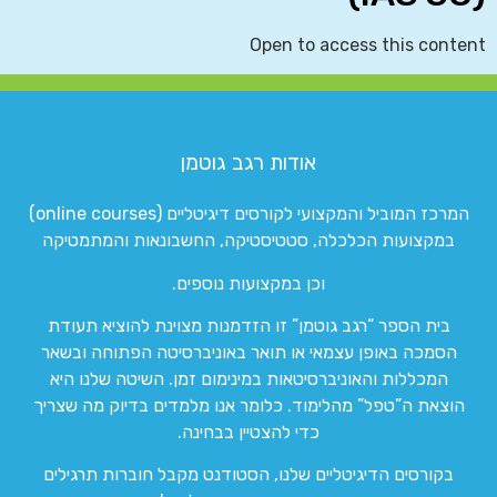
Open to access this content
אודות רגב גוטמן
המרכז המוביל והמקצועי לקורסים דיגיטליים (online courses)
במקצועות הכלכלה, סטטיסטיקה, החשבונאות והמתמטיקה
וכן במקצועות נוספים.
בית הספר “רגב גוטמן” זו הזדמנות מצוינת להוציא תעודת
הסמכה באופן עצמאי או תואר באוניברסיטה הפתוחה ובשאר
המכללות והאוניברסיטאות במינימום זמן. השיטה שלנו היא
הוצאת ה”טפל” מהלימוד. כלומר אנו מלמדים בדיוק מה שצריך
כדי להצטיין בבחינה.
בקורסים הדיגיטליים שלנו, הסטודנט מקבל חוברות תרגילים