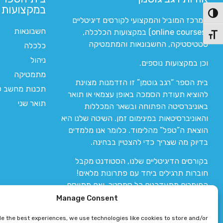
במקצועות ה
פעל/כבה ניגודיות גבוהה
המרכז המוביל והמקצועי לקורסים דיגיטליים
חשבונאות
(online courses) במקצועות הכלכלה,
תג גודל גופן
סטטיסטיקה, החשבונאות והמתמטיקה
כלכלה
ניהול
וכן במקצועות נוספים.
מתמטיקה
בית הספר “רגב גוטמן” זו הזדמנות מצוינת
תכנות מחשב לי
להוציא תעודת הסמכה באופן עצמאי או תואר
תואר שני
באוניברסיטה הפתוחה ובשאר המכללות
והאוניברסיטאות במינימום זמן. השיטה שלנו היא
הוצאת ה”טפל” מהלימוד. כלומר אנו מלמדים
בדיוק מה שצריך כדי להצטיין בבחינה.
בקורסים הדיגיטליים שלנו, הסטודנט מקבל
חוברות תרגילים ביחד עם פתרונות מלאים!
החומרים מתעדכנים כל סמסטר, ואם מתווסף
חומר חדש אז הקורס מתעדכן יחד איתו.
Manage Consent
de the best experiences, we use technologies like cookies to store and/or