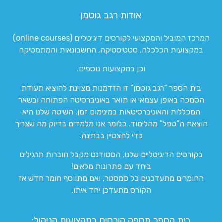
אודות רגב גוטמן
המרכז המוביל והמקצועי לקורסים דיגיטליים (online courses)
במקצועות הכלכלה, סטטיסטיקה, החשבונאות והמתמטיקה
וכן במקצועות נוספים.
בית הספר “רגב גוטמן” זו הזדמנות מצוינת להוציא תעודת
הסמכה באופן עצמאי או תואר באוניברסיטה הפתוחה ובשאר
המכללות והאוניברסיטאות במינימום זמן. השיטה שלנו היא
הוצאת ה”טפל” מהלימוד. כלומר אנו מלמדים בדיוק מה שצריך
כדי להצטיין בבחינה.
בקורסים הדיגיטליים שלנו, הסטודנט מקבל חוברות תרגילים
ביחד עם פתרונות מלאים!
החומרים מתעדכנים כל סמסטר, ואם מתווסף חומר חדש אז
הקורס מתעדכן יחד איתו.
בית הספר מספק קורסים במקצועות הניהול: