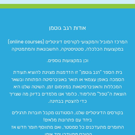
אודות רגב גוטמן
המרכז המוביל והמקצועי לקורסים דיגיטליים (online courses)
במקצועות הכלכלה, סטטיסטיקה, החשבונאות והמתמטיקה
וכן במקצועות נוספים.
בית הספר “רגב גוטמן” זו הזדמנות מצוינת להוציא תעודת
הסמכה באופן עצמאי או תואר באוניברסיטה הפתוחה ובשאר
המכללות והאוניברסיטאות במינימום זמן. השיטה שלנו היא
הוצאת ה”טפל” מהלימוד. כלומר אנו מלמדים בדיוק מה שצריך
כדי להצטיין בבחינה.
בקורסים הדיגיטליים שלנו, הסטודנט מקבל חוברות תרגילים
ביחד עם פתרונות מלאים!
החומרים מתעדכנים כל סמסטר, ואם מתווסף חומר חדש אז
הקורס מתעדכן יחד איתו.