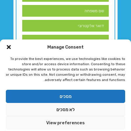
Manage Consent
To provide the best experiences, we use technologies like cookies to
store and/or access device information. Consenting to these
technologies will allow us to process data such as browsing behavior
or unique IDs on this site. Not consenting or withdrawing consent, may
adversely affect certain features and functions.
דברו איתנו!
מסכים
לא מסכים
רגב גוטמן 2024 © כל הזכויות שמורות
View preferences
פיתוח ותחזוקת אתר ע"י DK DIGITAL