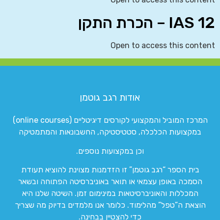
IAS 12 – הכרת התקן
Open to access this content
אודות רגב גוטמן
המרכז המוביל והמקצועי לקורסים דיגיטליים (online courses)
במקצועות הכלכלה, סטטיסטיקה, החשבונאות והמתמטיקה
וכן במקצועות נוספים.
בית הספר “רגב גוטמן” זו הזדמנות מצוינת להוציא תעודת
הסמכה באופן עצמאי או תואר באוניברסיטה הפתוחה ובשאר
המכללות והאוניברסיטאות במינימום זמן. השיטה שלנו היא
הוצאת ה”טפל” מהלימוד. כלומר אנו מלמדים בדיוק מה שצריך
כדי להצטיין בבחינה.