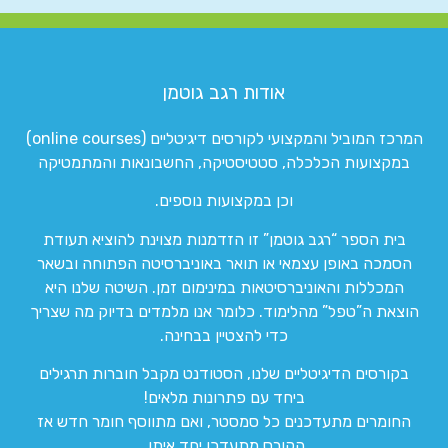
אודות רגב גוטמן
המרכז המוביל והמקצועי לקורסים דיגיטליים (online courses)
במקצועות הכלכלה, סטטיסטיקה, החשבונאות והמתמטיקה
וכן במקצועות נוספים.
בית הספר “רגב גוטמן” זו הזדמנות מצוינת להוציא תעודת
הסמכה באופן עצמאי או תואר באוניברסיטה הפתוחה ובשאר
המכללות והאוניברסיטאות במינימום זמן. השיטה שלנו היא
הוצאת ה”טפל” מהלימוד. כלומר אנו מלמדים בדיוק מה שצריך
כדי להצטיין בבחינה.
בקורסים הדיגיטליים שלנו, הסטודנט מקבל חוברות תרגילים
ביחד עם פתרונות מלאים!
החומרים מתעדכנים כל סמסטר, ואם מתווסף חומר חדש אז
הקורס מתעדכן יחד איתו.