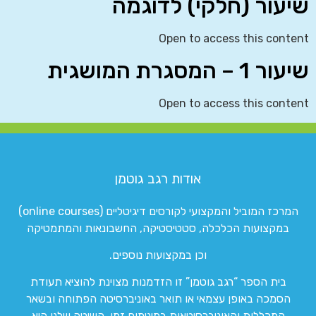
שיעור (חלקי) לדוגמה
Open to access this content
שיעור 1 – המסגרת המושגית
Open to access this content
אודות רגב גוטמן
המרכז המוביל והמקצועי לקורסים דיגיטליים (online courses)
במקצועות הכלכלה, סטטיסטיקה, החשבונאות והמתמטיקה
וכן במקצועות נוספים.
בית הספר “רגב גוטמן” זו הזדמנות מצוינת להוציא תעודת
הסמכה באופן עצמאי או תואר באוניברסיטה הפתוחה ובשאר
המכללות והאוניברסיטאות במינימום זמן. השיטה שלנו היא