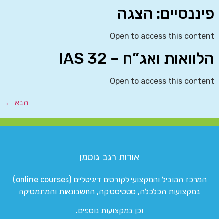
פיננסיים: הצגה
Open to access this content
הלוואות ואג”ח – IAS 32
Open to access this content
הבא
←
אודות רגב גוטמן
המרכז המוביל והמקצועי לקורסים דיגיטליים (online courses)
במקצועות הכלכלה, סטטיסטיקה, החשבונאות והמתמטיקה
וכן במקצועות נוספים.