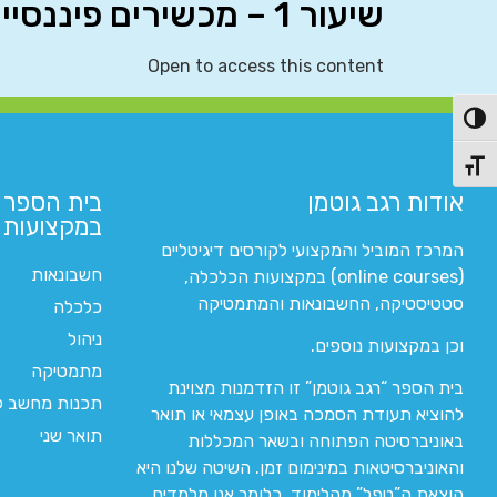
שיעור 1 – מכשירים פיננסיים (IFRS 9 + IAS 32)
Open to access this content
פעל/כבה ניגודיות גבוהה
תג גודל גופן
אודות רגב גוטמן
בית הספר 
במקצועות ה
המרכז המוביל והמקצועי לקורסים דיגיטליים
חשבונאות
(online courses) במקצועות הכלכלה,
סטטיסטיקה, החשבונאות והמתמטיקה
כלכלה
ניהול
וכן במקצועות נוספים.
מתמטיקה
בית הספר “רגב גוטמן” זו הזדמנות מצוינת
תכנות מחשב לי
להוציא תעודת הסמכה באופן עצמאי או תואר
תואר שני
באוניברסיטה הפתוחה ובשאר המכללות
והאוניברסיטאות במינימום זמן. השיטה שלנו היא
הוצאת ה”טפל” מהלימוד. כלומר אנו מלמדים