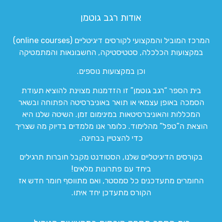
אודות רגב גוטמן
המרכז המוביל והמקצועי לקורסים דיגיטליים (online courses)
במקצועות הכלכלה, סטטיסטיקה, החשבונאות והמתמטיקה
וכן במקצועות נוספים.
בית הספר “רגב גוטמן” זו הזדמנות מצוינת להוציא תעודת
הסמכה באופן עצמאי או תואר באוניברסיטה הפתוחה ובשאר
המכללות והאוניברסיטאות במינימום זמן. השיטה שלנו היא
הוצאת ה”טפל” מהלימוד. כלומר אנו מלמדים בדיוק מה שצריך
כדי להצטיין בבחינה.
בקורסים הדיגיטליים שלנו, הסטודנט מקבל חוברות תרגילים
ביחד עם פתרונות מלאים!
החומרים מתעדכנים כל סמסטר, ואם מתווסף חומר חדש אז
הקורס מתעדכן יחד איתו.