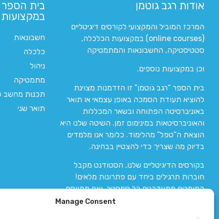
אודות רגב גוטמן
בית הספר 
במקצועות ה
המרכז המוביל והמקצועי לקורסים דיגיטליים
חשבונאות
(online courses) במקצועות הכלכלה,
סטטיסטיקה, החשבונאות והמתמטיקה
כלכלה
ניהול
וכן במקצועות נוספים.
מתמטיקה
בית הספר “רגב גוטמן” זו הזדמנות מצוינת
תכנות מחשב לי
להוציא תעודת הסמכה באופן עצמאי או תואר
תואר שני
באוניברסיטה הפתוחה ובשאר המכללות
והאוניברסיטאות במינימום זמן. השיטה שלנו היא
הוצאת ה”טפל” מהלימוד. כלומר אנו מלמדים
בדיוק מה שצריך כדי להצטיין בבחינה.
בקורסים הדיגיטליים שלנו, הסטודנט מקבל
חוברות תרגילים ביחד עם פתרונות מלאים!
החומרים מתעדכנים כל סמסטר, ואם מתווסף
חומר חדש אז הקורס מתעדכן יחד איתו.
Manage Consent