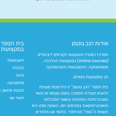
אודות רגב גוטמן
בית הספר 
במקצועות ה
המרכז המוביל והמקצועי לקורסים דיגיטליים
חשבונאות
(online courses) במקצועות הכלכלה,
סטטיסטיקה, החשבונאות והמתמטיקה
כלכלה
ניהול
וכן במקצועות נוספים.
מתמטיקה
בית הספר “רגב גוטמן” זו הזדמנות מצוינת
תכנות מחשב לי
להוציא תעודת הסמכה באופן עצמאי או תואר
תואר שני
באוניברסיטה הפתוחה ובשאר המכללות
והאוניברסיטאות במינימום זמן. השיטה שלנו היא
הוצאת ה”טפל” מהלימוד. כלומר אנו מלמדים