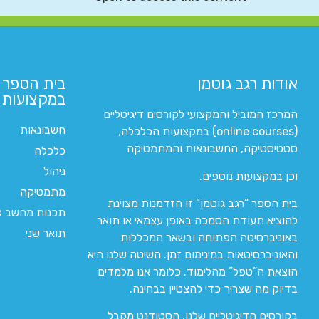
אודות רגב גוטמן
בית הספר 
במקצועות ה
המרכז המוביל והמקצועי לקורסים דיגיטליים
חשבונאות
(online courses) במקצועות הכלכלה,
סטטיסטיקה, החשבונאות והמתמטיקה
כלכלה
ניהול
וכן במקצועות נוספים.
מתמטיקה
בית הספר “רגב גוטמן” זו הזדמנות מצוינת
תכנות מחשב לי
להוציא תעודת הסמכה באופן עצמאי או תואר
תואר שני
באוניברסיטה הפתוחה ובשאר המכללות
והאוניברסיטאות במינימום זמן. השיטה שלנו היא
הוצאת ה”טפל” מהלימוד. כלומר אנו מלמדים
בדיוק מה שצריך כדי להצטיין בבחינה.
בקורסים הדיגיטליים שלנו, הסטודנט מקבל