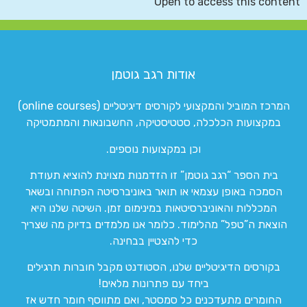
Open to access this content
אודות רגב גוטמן
המרכז המוביל והמקצועי לקורסים דיגיטליים (online courses)
במקצועות הכלכלה, סטטיסטיקה, החשבונאות והמתמטיקה
וכן במקצועות נוספים.
בית הספר “רגב גוטמן” זו הזדמנות מצוינת להוציא תעודת
הסמכה באופן עצמאי או תואר באוניברסיטה הפתוחה ובשאר
המכללות והאוניברסיטאות במינימום זמן. השיטה שלנו היא
הוצאת ה”טפל” מהלימוד. כלומר אנו מלמדים בדיוק מה שצריך
כדי להצטיין בבחינה.
בקורסים הדיגיטליים שלנו, הסטודנט מקבל חוברות תרגילים
ביחד עם פתרונות מלאים!
החומרים מתעדכנים כל סמסטר, ואם מתווסף חומר חדש אז