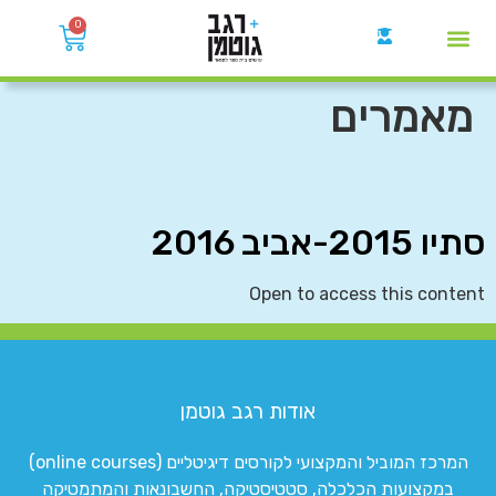
0
קבוצות הWhatsApp
מאמרים
סתיו 2015-אביב 2016
Open to access this content
אודות רגב גוטמן
המרכז המוביל והמקצועי לקורסים דיגיטליים (online courses)
במקצועות הכלכלה, סטטיסטיקה, החשבונאות והמתמטיקה