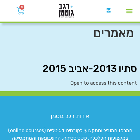
0
קבוצות הWhatsApp
מאמרים
סתיו 2013-אביב 2015
Open to access this content
אודות רגב גוטמן
המרכז המוביל והמקצועי לקורסים דיגיטליים (online courses)
במקצועות הכלכלה, סטטיסטיקה, החשבונאות והמתמטיקה