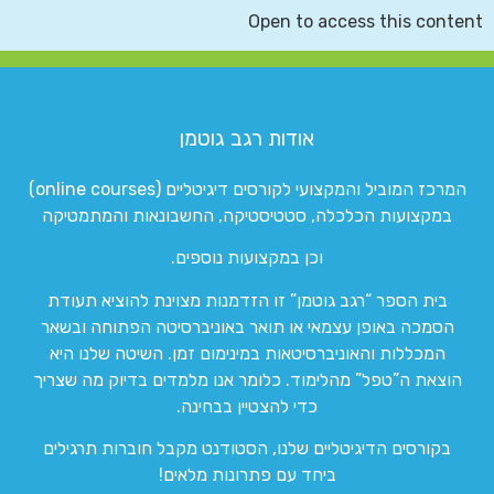
Open to access this content
אודות רגב גוטמן
המרכז המוביל והמקצועי לקורסים דיגיטליים (online courses)
במקצועות הכלכלה, סטטיסטיקה, החשבונאות והמתמטיקה
וכן במקצועות נוספים.
בית הספר “רגב גוטמן” זו הזדמנות מצוינת להוציא תעודת
הסמכה באופן עצמאי או תואר באוניברסיטה הפתוחה ובשאר
המכללות והאוניברסיטאות במינימום זמן. השיטה שלנו היא
הוצאת ה”טפל” מהלימוד. כלומר אנו מלמדים בדיוק מה שצריך
כדי להצטיין בבחינה.
בקורסים הדיגיטליים שלנו, הסטודנט מקבל חוברות תרגילים
ביחד עם פתרונות מלאים!