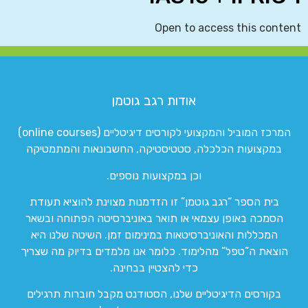
Open to access this content
אודות רגב גוטמן
המרכז המוביל והמקצועי לקורסים דיגיטליים (online courses)
במקצועות הכלכלה, סטטיסטיקה, החשבונאות והמתמטיקה
וכן במקצועות נוספים.
בית הספר “רגב גוטמן” זו הזדמנות מצוינת להוציא תעודת
הסמכה באופן עצמאי או תואר באוניברסיטה הפתוחה ובשאר
המכללות והאוניברסיטאות במינימום זמן. השיטה שלנו היא
הוצאת ה”טפל” מהלימוד. כלומר אנו מלמדים בדיוק מה שצריך
כדי להצטיין בבחינה.
בקורסים הדיגיטליים שלנו, הסטודנט מקבל חוברות תרגילים