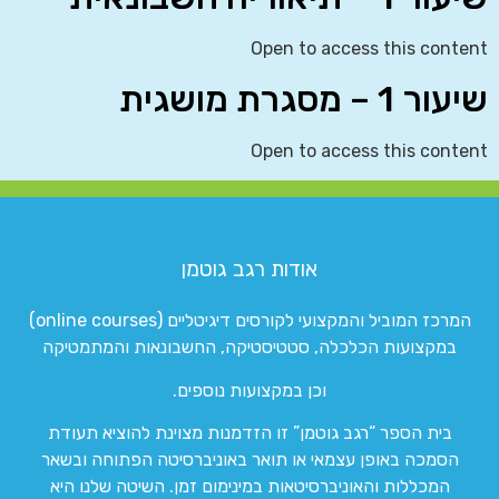
Open to access this content
שיעור 1 – מסגרת מושגית
Open to access this content
אודות רגב גוטמן
המרכז המוביל והמקצועי לקורסים דיגיטליים (online courses)
במקצועות הכלכלה, סטטיסטיקה, החשבונאות והמתמטיקה
וכן במקצועות נוספים.
בית הספר “רגב גוטמן” זו הזדמנות מצוינת להוציא תעודת
הסמכה באופן עצמאי או תואר באוניברסיטה הפתוחה ובשאר
המכללות והאוניברסיטאות במינימום זמן. השיטה שלנו היא