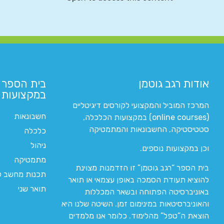
אודות רגב גוטמן
בית הספר 
במקצועות ה
המרכז המוביל והמקצועי לקורסים דיגיטליים
חשבונאות
(online courses) במקצועות הכלכלה,
סטטיסטיקה, החשבונאות והמתמטיקה
כלכלה
ניהול
וכן במקצועות נוספים.
מתמטיקה
בית הספר “רגב גוטמן” זו הזדמנות מצוינת
תכנות מחשב לי
להוציא תעודת הסמכה באופן עצמאי או תואר
תואר שני
באוניברסיטה הפתוחה ובשאר המכללות
והאוניברסיטאות במינימום זמן. השיטה שלנו היא
הוצאת ה”טפל” מהלימוד. כלומר אנו מלמדים