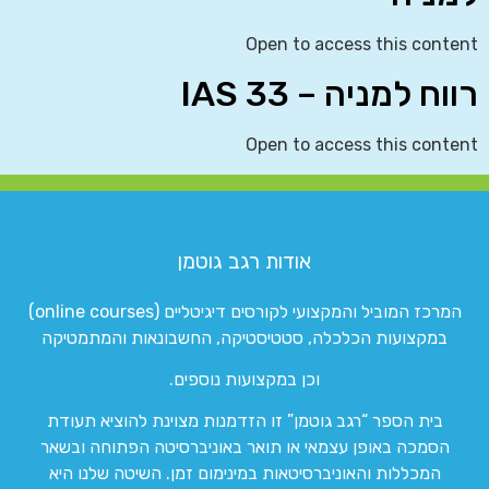
Open to access this content
רווח למניה – IAS 33
Open to access this content
אודות רגב גוטמן
המרכז המוביל והמקצועי לקורסים דיגיטליים (online courses)
במקצועות הכלכלה, סטטיסטיקה, החשבונאות והמתמטיקה
וכן במקצועות נוספים.
בית הספר “רגב גוטמן” זו הזדמנות מצוינת להוציא תעודת
הסמכה באופן עצמאי או תואר באוניברסיטה הפתוחה ובשאר
המכללות והאוניברסיטאות במינימום זמן. השיטה שלנו היא