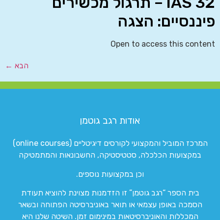
IAS 32 – תרגול מכשירים
פיננסיים: הצגה
Open to access this content
הבא
←
אודות רגב גוטמן
המרכז המוביל והמקצועי לקורסים דיגיטליים (online courses)
במקצועות הכלכלה, סטטיסטיקה, החשבונאות והמתמטיקה
וכן במקצועות נוספים.
בית הספר “רגב גוטמן” זו הזדמנות מצוינת להוציא תעודת
הסמכה באופן עצמאי או תואר באוניברסיטה הפתוחה ובשאר
המכללות והאוניברסיטאות במינימום זמן. השיטה שלנו היא