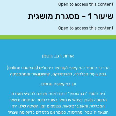
Open to access this content
שיעור 1 – מסגרת מושגית
Open to access this content
אודות רגב גוטמן
המרכז המוביל והמקצועי לקורסים דיגיטליים (online courses)
במקצועות הכלכלה, סטטיסטיקה, החשבונאות והמתמטיקה
וכן במקצועות נוספים.
בית הספר “רגב גוטמן” זו הזדמנות מצוינת להוציא תעודת
הסמכה באופן עצמאי או תואר באוניברסיטה הפתוחה ובשאר
המכללות והאוניברסיטאות במינימום זמן. השיטה שלנו היא
הוצאת ה”טפל” מהלימוד. כלומר אנו מלמדים בדיוק מה שצריך