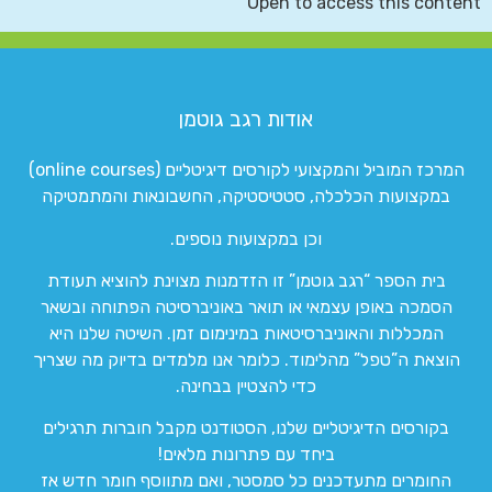
Open to access this content
אודות רגב גוטמן
המרכז המוביל והמקצועי לקורסים דיגיטליים (online courses)
במקצועות הכלכלה, סטטיסטיקה, החשבונאות והמתמטיקה
וכן במקצועות נוספים.
בית הספר “רגב גוטמן” זו הזדמנות מצוינת להוציא תעודת
הסמכה באופן עצמאי או תואר באוניברסיטה הפתוחה ובשאר
המכללות והאוניברסיטאות במינימום זמן. השיטה שלנו היא
הוצאת ה”טפל” מהלימוד. כלומר אנו מלמדים בדיוק מה שצריך
כדי להצטיין בבחינה.
בקורסים הדיגיטליים שלנו, הסטודנט מקבל חוברות תרגילים
ביחד עם פתרונות מלאים!
החומרים מתעדכנים כל סמסטר, ואם מתווסף חומר חדש אז