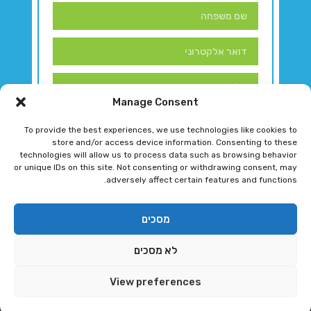
Manage Consent
To provide the best experiences, we use technologies like cookies to
store and/or access device information. Consenting to these
technologies will allow us to process data such as browsing behavior
or unique IDs on this site. Not consenting or withdrawing consent, may
adversely affect certain features and functions.
דברו איתנו!
מסכים
לא מסכים
רגב גוטמן 2024 © כל הזכויות שמורות
View preferences
פיתוח ותחזוקת אתר ע"י DK DIGITAL