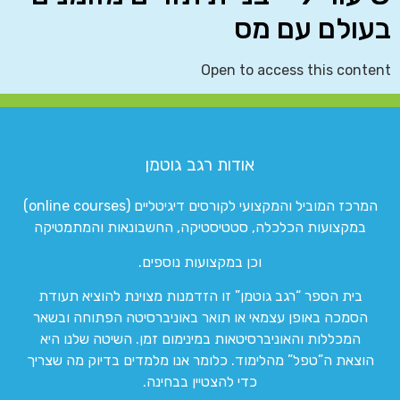
בעולם עם מס
Open to access this content
אודות רגב גוטמן
המרכז המוביל והמקצועי לקורסים דיגיטליים (online courses)
במקצועות הכלכלה, סטטיסטיקה, החשבונאות והמתמטיקה
וכן במקצועות נוספים.
בית הספר “רגב גוטמן” זו הזדמנות מצוינת להוציא תעודת
הסמכה באופן עצמאי או תואר באוניברסיטה הפתוחה ובשאר
המכללות והאוניברסיטאות במינימום זמן. השיטה שלנו היא
הוצאת ה”טפל” מהלימוד. כלומר אנו מלמדים בדיוק מה שצריך
כדי להצטיין בבחינה.