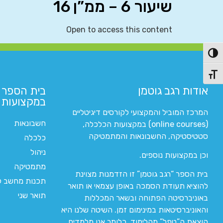
שיעור 6 – ממ”ן 16
Open to access this content
פעל/כבה ניגודיות גבוהה
תג גודל גופן
אודות רגב גוטמן
בית הספר 
במקצועות ה
המרכז המוביל והמקצועי לקורסים דיגיטליים
חשבונאות
(online courses) במקצועות הכלכלה,
סטטיסטיקה, החשבונאות והמתמטיקה
כלכלה
ניהול
וכן במקצועות נוספים.
מתמטיקה
בית הספר “רגב גוטמן” זו הזדמנות מצוינת
תכנות מחשב לי
להוציא תעודת הסמכה באופן עצמאי או תואר
תואר שני
באוניברסיטה הפתוחה ובשאר המכללות
והאוניברסיטאות במינימום זמן. השיטה שלנו היא
הוצאת ה”טפל” מהלימוד. כלומר אנו מלמדים