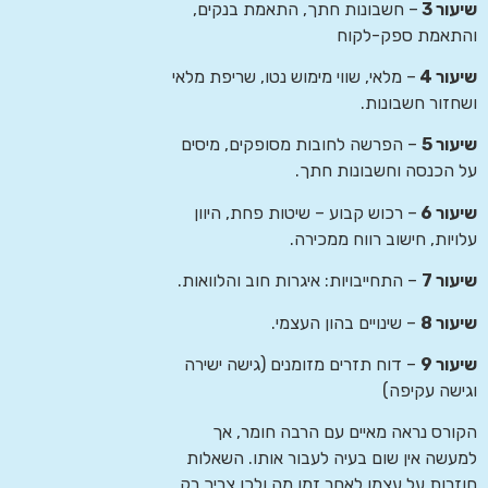
שיעור 3
– חשבונות חתך, התאמת בנקים,
והתאמת ספק-לקוח
שיעור 4
– מלאי, שווי מימוש נטו, שריפת מלאי
ושחזור חשבונות.
שיעור 5
– הפרשה לחובות מסופקים, מיסים
על הכנסה וחשבונות חתך.
שיעור 6
– רכוש קבוע – שיטות פחת, היוון
עלויות, חישוב רווח ממכירה.
שיעור 7
– התחייבויות: איגרות חוב והלוואות.
שיעור 8
– שינויים בהון העצמי.
שיעור 9
– דוח תזרים מזומנים (גישה ישירה
וגישה עקיפה)
הקורס נראה מאיים עם הרבה חומר, אך
למעשה אין שום בעיה לעבור אותו. השאלות
חוזרות על עצמן לאחר זמן מה ולכן צריך רק