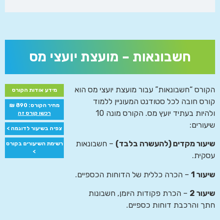
חשבונאות – מועצת יועצי מס
הקורס “חשבונאות” עבור מועצת יועצי מס הוא
מידע אודות הקורס
קורס חובה לכל סטודנט המעוניין ללמוד
מחיר הקורס: 890 ₪
ולהיות בעתיד יועץ מס. הקורס מונה 10
רכשו קורס זה
שיעורים:
צפיה בשיעור לדוגמה >
שיעור מקדים (להעשרה בלבד)
– חשבונאות
רשימת השיעורים בקורס
>
עסקית.
שיעור 1
– הכרה כללית של הדוחות הכספיים.
שיעור 2
– הכרת פקודות היומן, חשבונות
חתך והרכבת דוחות כספיים.