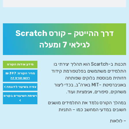
דרך ההייטק – קורס Scratch
לגילאי 7 ומעלה
תכנות ב-Scartch הוא תהליך יצירתי בו
מידע אודות הקורס
התלמידים משתמשים בפלטפורמת קידוד
מחיר הקורס: 397 ₪
חזותית מבוססת בלוקים שפותחה
רכשו קורס זה
באוניברסיטת -MIT בארה”ב, בכדי ליצור
צפיה בשיעור לדוגמה >
משחקים, סיפורים, אנימציות ועוד.
רשימת השיעורים בקורס
>
במהלך הקורס נלמד את התלמידים מושגים
חשובים במדעי המחשב כמו – התניות
– לולאות