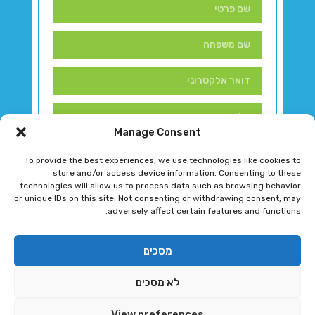
Manage Consent
To provide the best experiences, we use technologies like cookies to
store and/or access device information. Consenting to these
technologies will allow us to process data such as browsing behavior
or unique IDs on this site. Not consenting or withdrawing consent, may
adversely affect certain features and functions.
דברו איתנו!
מסכים
לא מסכים
רגב גוטמן 2024 © כל הזכויות שמורות
View preferences