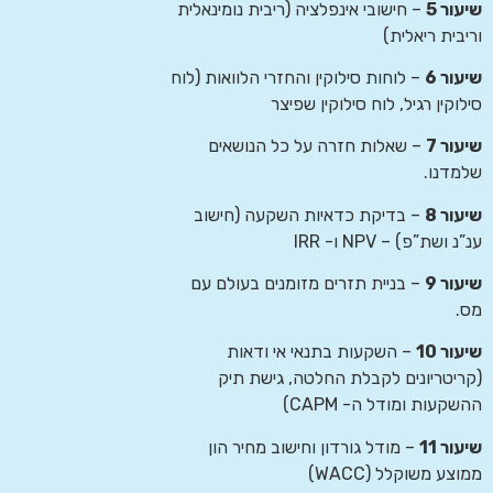
שיעור 5
– חישובי אינפלציה (ריבית נומינאלית
וריבית ריאלית)
שיעור 6
– לוחות סילוקין והחזרי הלוואות (לוח
סילוקין רגיל, לוח סילוקין שפיצר
שיעור 7
– שאלות חזרה על כל הנושאים
שלמדנו.
שיעור 8
– בדיקת כדאיות השקעה (חישוב
ענ”נ ושת”פ) – NPV ו- IRR
שיעור 9
– בניית תזרים מזומנים בעולם עם
מס.
שיעור 10
– השקעות בתנאי אי ודאות
(קריטריונים לקבלת החלטה, גישת תיק
ההשקעות ומודל ה- CAPM)
שיעור 11
– מודל גורדון וחישוב מחיר הון
ממוצע משוקלל (WACC)