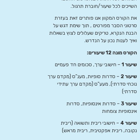
השייכים לכל שיעור/חוברת תרגול.
את הקורס המקוון אנו פותרים זאת בעזרת
סרטוני הסבר מפורטים , תוך שימת דגש על
הבנת הנקרא, טריקים שעלולים לצוץ בשאלות
ואיך לענות נכון על הנדרש.
הקורס מונה 12 שיעורים:
שיעור 1
– חישובי ערך, סכומים חד פעמיים
שיעור 2
– סדרות סופיות, מענ”ס (מקדם ערך
נוכחי סדרתי), מעע”ס (מקדם ערך עתידי
סדרתי)
שיעור 3
– סדרות אינסופיות, סדרות
אינסופיות צומחות
שיעור 4
– חישובי ריבית ותשואה (ריבית
נקובה, ריבית אפקטיבית, ריבית מראש)