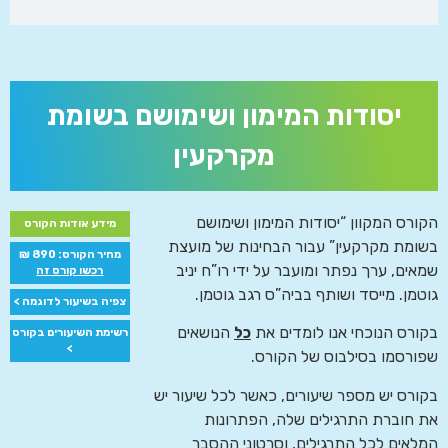
יסודות המימון ושימושם בשומת
מקרקעין
הקורס המקוון “יסודות המימון ושימושם
מידע אודות הקורס
בשומת מקרקעין” עבור הבחינות של מועצת
מחיר הקורס: 890 ₪
שמאים, ערך נפתר ומועבר על ידי רו”ח יניב
רכשו קורס זה
גוטמן. מייסד ושותף בביה”ס רגב גוטמן.
צפיה בשיעור לדוגמה >
בקורס הנוכחי אנו לומדים את
כל
הנושאים
רשימת השיעורים בקורס
>
שפורסמו בסילבוס של הקורס.
בקורס יש מספר שיעורים, כאשר לכל שיעור יש
את חוברת התרגילים שלה, הפתרונות
המלאים לכל התרגילים, וסרטוני ההסבר