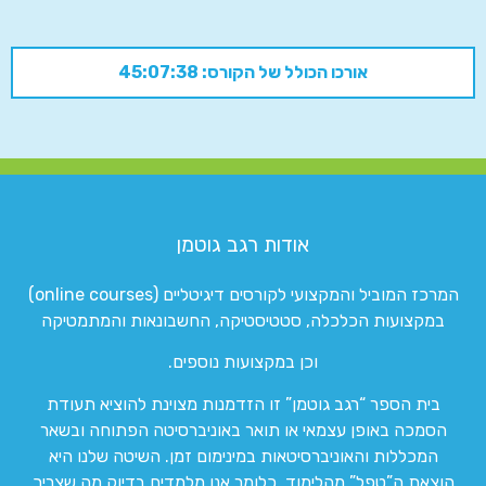
אורכו הכולל של הקורס: 45:07:38
אודות רגב גוטמן
המרכז המוביל והמקצועי לקורסים דיגיטליים (online courses)
במקצועות הכלכלה, סטטיסטיקה, החשבונאות והמתמטיקה
וכן במקצועות נוספים.
בית הספר “רגב גוטמן” זו הזדמנות מצוינת להוציא תעודת
הסמכה באופן עצמאי או תואר באוניברסיטה הפתוחה ובשאר
המכללות והאוניברסיטאות במינימום זמן. השיטה שלנו היא
הוצאת ה”טפל” מהלימוד. כלומר אנו מלמדים בדיוק מה שצריך