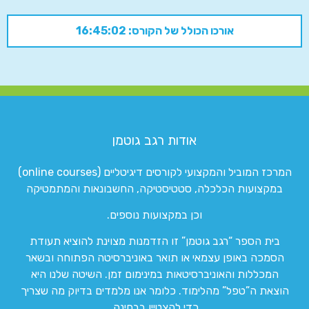
אורכו הכולל של הקורס: 16:45:02
אודות רגב גוטמן
המרכז המוביל והמקצועי לקורסים דיגיטליים (online courses)
במקצועות הכלכלה, סטטיסטיקה, החשבונאות והמתמטיקה
וכן במקצועות נוספים.
בית הספר “רגב גוטמן” זו הזדמנות מצוינת להוציא תעודת
הסמכה באופן עצמאי או תואר באוניברסיטה הפתוחה ובשאר
המכללות והאוניברסיטאות במינימום זמן. השיטה שלנו היא
הוצאת ה”טפל” מהלימוד. כלומר אנו מלמדים בדיוק מה שצריך
כדי להצטיין בבחינה.