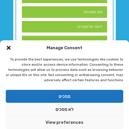
Manage Consent
To provide the best experiences, we use technologies like cookies to
store and/or access device information. Consenting to these
technologies will allow us to process data such as browsing behavior
or unique IDs on this site. Not consenting or withdrawing consent, may
adversely affect certain features and functions.
דברו איתנו!
מסכים
לא מסכים
רגב גוטמן 2024 © כל הזכויות שמורות
View preferences
פיתוח ותחזוקת אתר ע"י DK DIGITAL