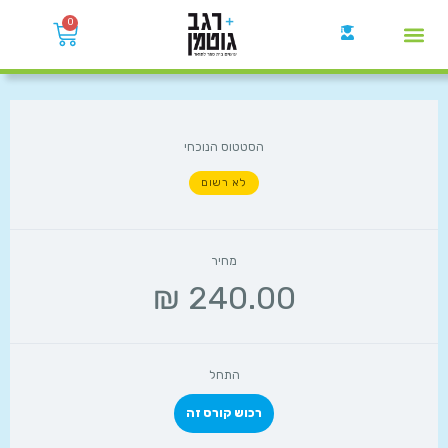
0
קבוצות הWhatsApp
הסטטוס הנוכחי
לא רשום
מחיר
התחל
רכוש קורס זה