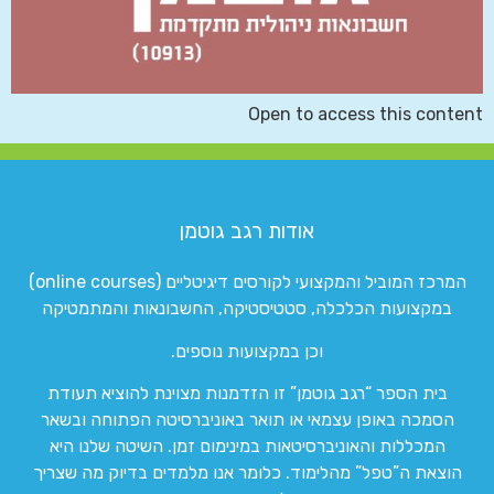
Open to access this content
אודות רגב גוטמן
המרכז המוביל והמקצועי לקורסים דיגיטליים (online courses)
במקצועות הכלכלה, סטטיסטיקה, החשבונאות והמתמטיקה
וכן במקצועות נוספים.
בית הספר “רגב גוטמן” זו הזדמנות מצוינת להוציא תעודת
הסמכה באופן עצמאי או תואר באוניברסיטה הפתוחה ובשאר
המכללות והאוניברסיטאות במינימום זמן. השיטה שלנו היא
הוצאת ה”טפל” מהלימוד. כלומר אנו מלמדים בדיוק מה שצריך