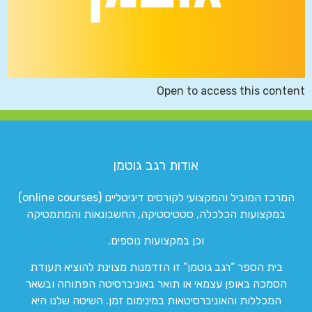
Open to access this content
אודות רגב גוטמן
המרכז המוביל והמקצועי לקורסים דיגיטליים (online courses)
במקצועות הכלכלה, סטטיסטיקה, החשבונאות והמתמטיקה
וכן במקצועות נוספים.
בית הספר “רגב גוטמן” זו הזדמנות מצוינת להוציא תעודת
הסמכה באופן עצמאי או תואר באוניברסיטה הפתוחה ובשאר
המכללות והאוניברסיטאות במינימום זמן. השיטה שלנו היא