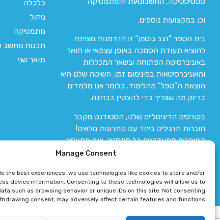
סטטיסטיקה, החשבונאות והמתמטיקה
כלכלה
ניהול
וכן במקצועות נוספים.
מתמטיקה
בית הספר “רגב גוטמן” זו הזדמנות מצוינת
תכנות מחשב לי
להוציא תעודת הסמכה באופן עצמאי או תואר
תואר שני
באוניברסיטה הפתוחה ובשאר המכללות
והאוניברסיטאות במינימום זמן. השיטה שלנו היא
הוצאת ה”טפל” מהלימוד. כלומר אנו מלמדים
בדיוק מה שצריך כדי להצטיין בבחינה.
בקורסים הדיגיטליים שלנו, הסטודנט מקבל
חוברות תרגילים ביחד עם פתרונות מלאים!
החומרים מתעדכנים כל סמסטר, ואם מתווסף
חומר חדש אז הקורס מתעדכן יחד איתו.
Manage Consent
de the best experiences, we use technologies like cookies to store and/or
ss device information. Consenting to these technologies will allow us to
ata such as browsing behavior or unique IDs on this site. Not consenting
ithdrawing consent, may adversely affect certain features and functions.
רגב גוטמן 2024 © כל הזכויות שמורות