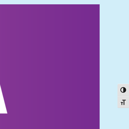
פעל/כבה ניגודיות גבוהה
תג גודל גופן