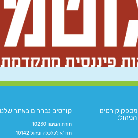
מספק קורסים
קורסים נבחרים באתר שלנו:​
ניהול:
תורת המימון 10230
חדו"א לכלכלה וניהול 10142