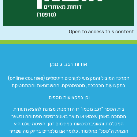
Open to access this content
אודות רגב גוטמן
המרכז המוביל והמקצועי לקורסים דיגיטליים (online courses)
במקצועות הכלכלה, סטטיסטיקה, החשבונאות והמתמטיקה
וכן במקצועות נוספים.
בית הספר “רגב גוטמן” זו הזדמנות מצוינת להוציא תעודת
הסמכה באופן עצמאי או תואר באוניברסיטה הפתוחה ובשאר
המכללות והאוניברסיטאות במינימום זמן. השיטה שלנו היא
הוצאת ה”טפל” מהלימוד. כלומר אנו מלמדים בדיוק מה שצריך