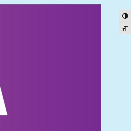
פעל/כבה ניגודיות גבוהה
תג גודל גופן