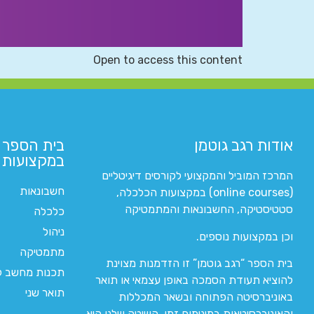
Open to access this content
אודות רגב גוטמן
בית הספר 
במקצועות ה
המרכז המוביל והמקצועי לקורסים דיגיטליים
חשבונאות
(online courses) במקצועות הכלכלה,
סטטיסטיקה, החשבונאות והמתמטיקה
כלכלה
ניהול
וכן במקצועות נוספים.
מתמטיקה
בית הספר “רגב גוטמן” זו הזדמנות מצוינת
תכנות מחשב לי
להוציא תעודת הסמכה באופן עצמאי או תואר
תואר שני
באוניברסיטה הפתוחה ובשאר המכללות
והאוניברסיטאות במינימום זמן. השיטה שלנו היא